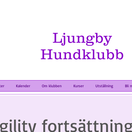
Ljungby
Hundklubb
ter
Kalender
Om klubben
Kurser
Utställning
Bli 
gility fortsättning