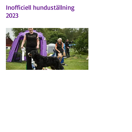
Inofficiell hunduställning
2023
Ta del av vårt nyhetsbrev
E-post
*
Gå med
Jag vill få nyheter, erbjudanden och 