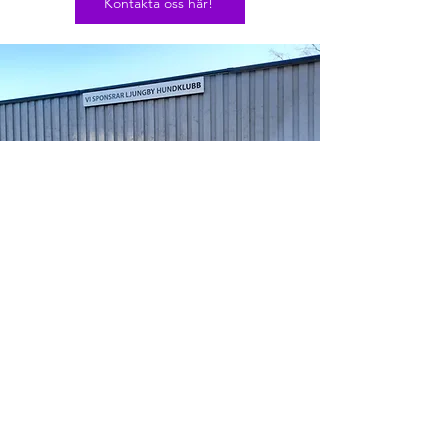
Kontakta oss här!
Ta del av vårt nyhetsbrev
E-post
*
Gå med