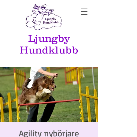
Ljungby
Hundklubb
Agility nybörjare