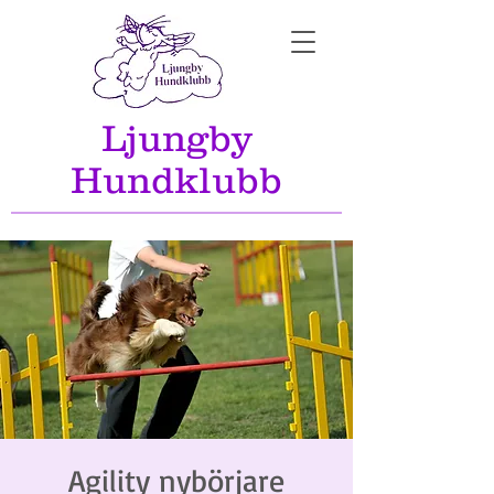
Ljungby
Hundklubb
Agility nybörjare