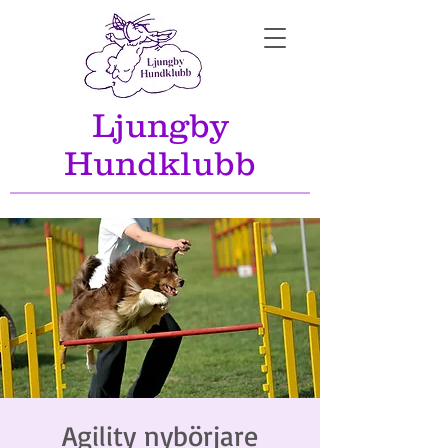
Ljungby
Hundklubb
Agility nybörjare