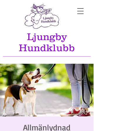
Ljungby
Hundklubb
Allmänlydnad