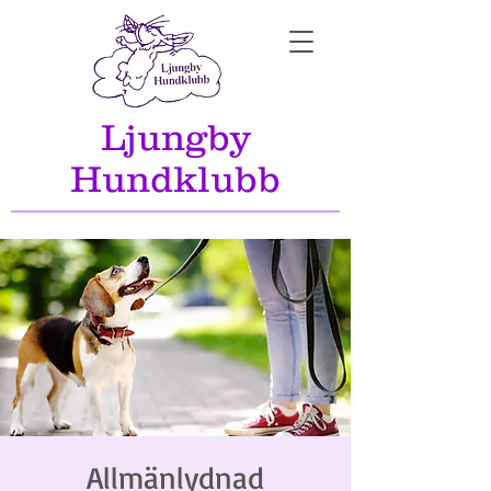
Ljungby
Hundklubb
Allmänlydnad