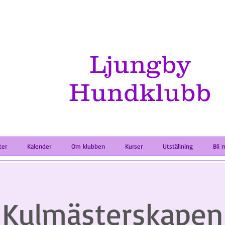
Ljungby
Hundklubb
ter
Kalender
Om klubben
Kurser
Utställning
Bli 
Kulmästerskapen