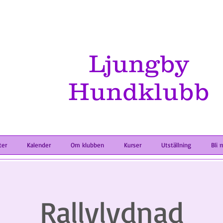
Ljungby
Hundklubb
ter
Kalender
Om klubben
Kurser
Utställning
Bli 
Rallylydnad