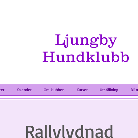
Ljungby
Hundklubb
ter
Kalender
Om klubben
Kurser
Utställning
Bli 
Rallylydnad