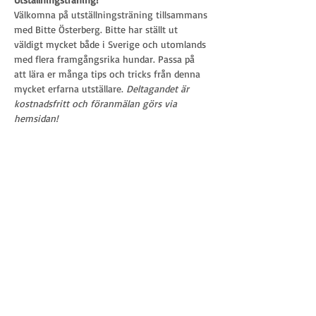
Välkomna på utställningsträning tillsammans 
med Bitte Österberg. Bitte har ställt ut 
väldigt mycket både i Sverige och utomlands 
med flera framgångsrika hundar. Passa på 
att lära er många tips och tricks från denna 
mycket erfarna utställare. 
Deltagandet är 
kostnadsfritt och föranmälan görs via 
hemsidan!
Ta del av vårt nyhetsbrev
E-post
*
Gå med
Jag vill få nyheter, erbjudanden och 