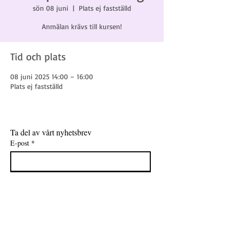
sön 08 juni
  |  
Plats ej fastställd
Anmälan krävs till kursen!
Tid och plats
08 juni 2025 14:00 – 16:00
Plats ej fastställd
Ta del av vårt nyhetsbrev
E-post
*
Gå med
Jag vill få nyheter, erbjudanden och 
inspiration direkt till min e-post.
*