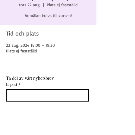
tors 22 aug.
  |  
Plats ej fastställd
Anmälan krävs till kursen!
Tid och plats
22 aug. 2024 18:00 – 19:30
Plats ej fastställd
Ta del av vårt nyhetsbrev
E-post
*
Gå med
Jag vill få nyheter, erbjudanden och 
inspiration direkt till min e-post.
*