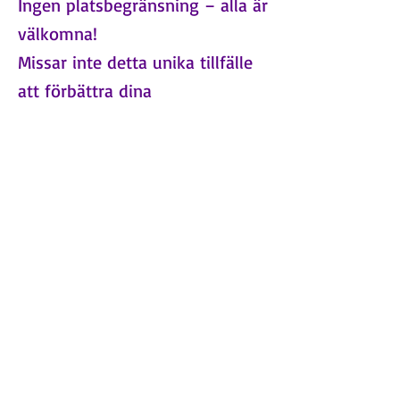
Ingen platsbegränsning – alla är
välkomna!
Missar inte detta unika tillfälle
att förbättra dina
utställningsfärdigheter och
ställa alla dina frågor till Bitte.
Vi ser fram emot att se er där!
🐾✨
Ta del av vårt nyhetsbrev
E-post
*
Gå med
Jag vill få nyheter, erbjudanden och 