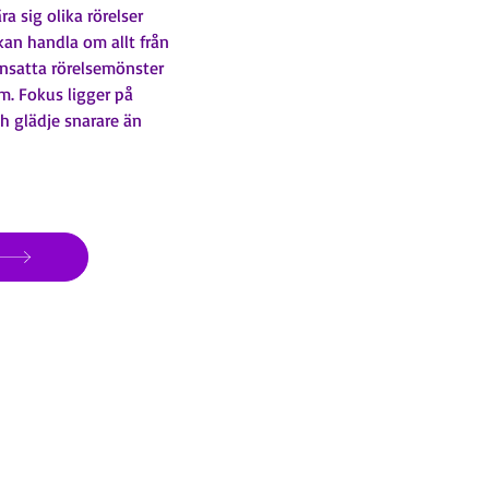
a sig olika rörelser
kan handla om allt från
nsatta rörelsemönster
m. Fokus ligger på
 glädje snarare än