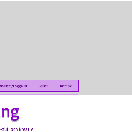
medlem/Logga in
Galleri
Kontakt
ing
kfull och kreativ