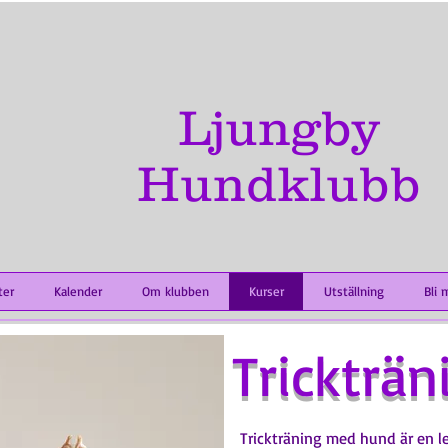
Ljungby
Hundklubb
ter
Kalender
Om klubben
Kurser
Utställning
Bli 
Trickträn
Trickträning med hund är en le