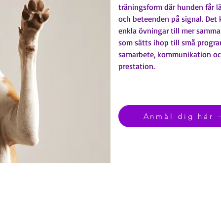
träningsform där hunden får lär
och beteenden på signal. Det 
enkla övningar till mer samma
som sätts ihop till små progra
samarbete, kommunikation och
prestation.
Anmäl dig här