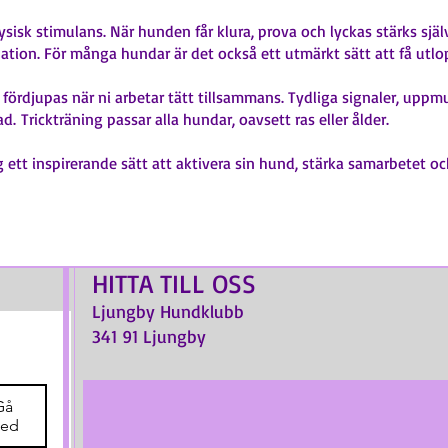
ysisk stimulans. När hunden får klura, prova och lyckas stärks sjä
tion. För många hundar är det också ett utmärkt sätt att få utlopp
fördjupas när ni arbetar tätt tillsammans. Tydliga signaler, upp
ad.
Trickträning passar alla hundar, oavsett ras eller ålder.
 ett inspirerande sätt att aktivera sin hund, stärka samarbetet oc
HITTA TILL OSS
Ljungby Hundklubb
341 91 Ljungby
Gå
ed